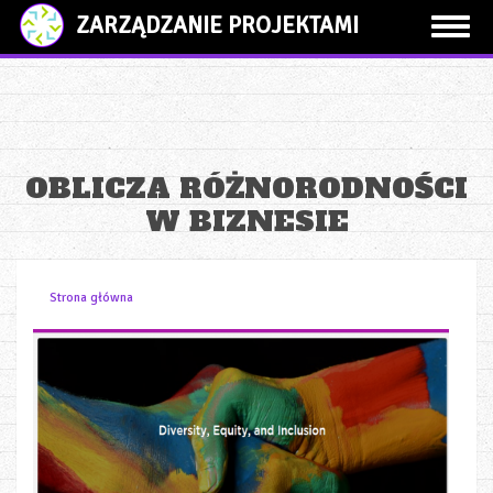
ZARZĄDZANIE PROJEKTAMI
Toggle
naviga
Przejdź
do
treści
OBLICZA RÓŻNORODNOŚCI
W BIZNESIE
Strona główna